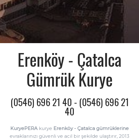
Erenköy - Çatalca
Gümrük Kurye
(0546) 696 21 40 - (0546) 696 21
40
KuryePERA
kurye
Erenköy - Çatalca gümrüklerine
evraklarınızı güvenli ve acil bir şekilde ulaştırır, 2013