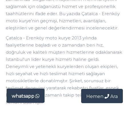
sağlamak için olağanüstü hizmet ve profesyonellik
taahhütlerini ifade eder. Bu yazıda Çatalca - Erenköy
moto kurye'nin geçmişi, hizmetleri, avantajları,
eleştirileri ve genel değerlendirmesi incelenecektir.
Çatalca - Erenköy moto kurye 2013 yılında
faaliyetlerine başladı ve o zamandan beri hız,
doğruluk ve kaliteli müşteri hizmetlerine odaklanarak
İstanbul'un lider kurye hizmeti haline geldi.
Deneyimli ve yetenekli kuryelerden oluşan ekipleri,
hızlı seyahat ve hızlı teslimat hizmeti sağlayan
motosikletlerle donatılmıştır. Şirket, sorunsuz bir
teslimat deneyimi yaratarak rekabetçi fiyatlar, esnek
hizmet ve gerçek zamanlı takip teknolojisi sağlamaya
whatsapp
Hemen
Ara
kendini adamıştır.
Çatalca - Erenköy moto kurye, düzenli ve ekspres
teslimat, kargo teslimatı, uluslararası nakliye ve yasal
belge teslimatı dahil olmak üzere çeşitli hizmetler