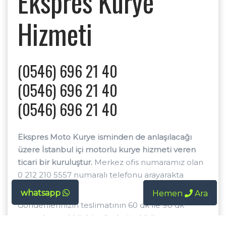
Ekspres Kurye
Hizmeti
(0546) 696 21 40
(0546) 696 21 40
(0546) 696 21 40
Ekspres Moto Kurye isminden de anlaşılacağı
üzere İstanbul içi motorlu kurye hizmeti veren
ticari bir kuruluştur.
Merkez ofis numaramız olan
0 212 210 5557 numaralı telefonu arayarakta
ulaşabilirsiniz.
whatsapp
Hemen
Hemen
Ara
Ara
Gönderilerinizin teslimatının 60 dk ile 90 dk
arasında yapıldığı bir gönderi şeklidir.