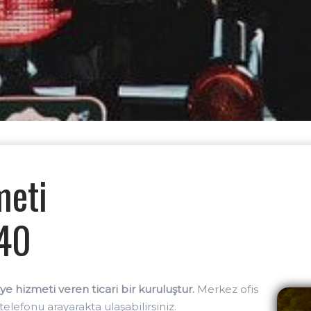
meti
 40
e hizmeti veren ticari bir kuruluştur.
Merkez ofis
lefonu arayarakta ulaşabilirsiniz.