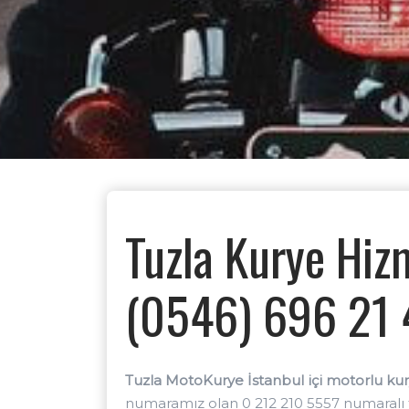
Tuzla Kurye Hiz
(0546) 696 21
Tuzla MotoKurye İstanbul içi motorlu kury
numaramız olan 0 212 210 5557 numaralı te