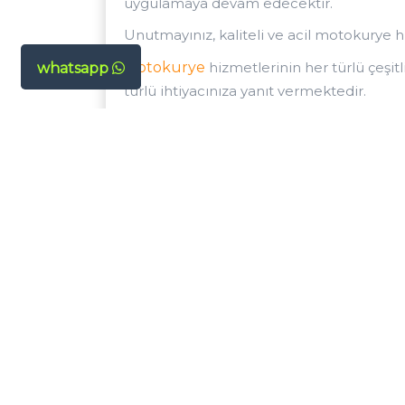
uygulamaya devam edecektir.
Unutmayınız, kaliteli ve acil motokurye 
Motokurye
hizmetlerinin her türlü çeşitl
whatsapp
türlü ihtiyacınıza yanıt vermektedir.
Tuzla Motorlu Kurye Hizmet Şartları
Tuzla şubemizdede Kurye gönderi şartla
yapmış oldukları tüm gönderiler güvence
personelimiz evrağınızın alınacağı adrese
personelimizin düzenlemiş olduğu makbuzun
Tuzla'den yapmış olduğunuz normal gönderi 
gönderi seçeneği ile yapılan gönderiler is
Kurye gönderisi normal kurye gönderisine 
kurye personelinin bekletilmesi süresince
talebini gönderinizin hazır olduktan sonr
memnuniyetini sağlamayı amaç edindik. 
Wikipedia'ya göre Tuzla;