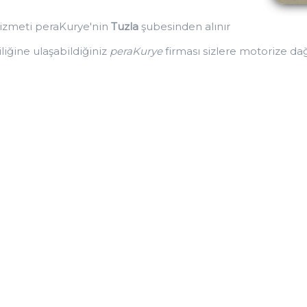
hizmeti peraKurye'nin
Tuzla
şubesinden alınır
iliğine ulaşabildiğiniz
peraKurye
firması sizlere motorize da
rı; peraKurye' nin sunmuş olduğu motokurye hizmetinde mü
si kapsamında ulaştırılmaktadır. İstemiş olduğunuz acil 
 yönlendirilir ve teslimat formu düzenlenerek teslim alınara
 bir nüshası evrağın alındığı kişiye teslim edilir diğer nüs
seçeneğiniz de istanbul içi bölgelerde ortalama 3 ila 3.5 sa
e istanbul içi bölgelerinde toplam da 1.5 saat içerisinde alı
nazaran iki katı ücret tarifesi uygulanır ve motokurye geld
 ekstra olarak bekleme ücreti de tarafinize yansıtılır. Bu g
a yapılması arzulanmaktadır. PeraKurye firması olarak içind
Bu doğrultuda çalışmalar içine girerek bu amaca ulaşmay