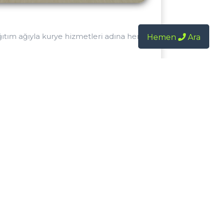
ğıtım ağıyla kurye hizmetleri adına her
Hemen
Ara
şterilerimizin firmamız üzerinden
yada normal gönderimine uygun kurye
k gideceği adrese ulaştırıır, kurye
hası ise firmamızın arşivinde saklanır.
at içerisinde alınıp teslim edilir, acil
nıp gideceği adrese teslim edilir. Ekspres
iğinde evrağınız hazır olmadığı taktirde
ibi durumlarla karşılaşmamanız için kurye
e yer aldığımız sektörde müşteri
ı ummaktayız.