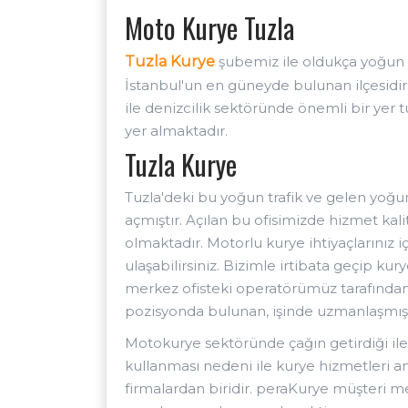
Moto Kurye Tuzla
Tuzla Kurye
şubemiz ile oldukça yoğun
İstanbul'un en güneyde bulunan ilçesidir.
ile denizcilik sektöründe önemli bir yer
yer almaktadır.
Tuzla Kurye
Tuzla'deki bu yoğun trafik ve gelen yoğun
açmıştır. Açılan bu ofisimizde hizmet kal
olmaktadır. Motorlu kurye ihtiyaçlarınız 
ulaşabilirsiniz. Bizimle irtibata geçip kury
merkez ofisteki operatörümüz tarafında
pozisyonda bulunan, işinde uzmanlaşmış p
Motokurye sektöründe çağın getirdiği ile
kullanması nedeni ile kurye hizmetleri a
firmalardan biridir. peraKurye müşteri mem