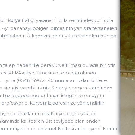
 bir
kurye
trafiği yaşanan Tuzla semtindeyiz... Tuzla
 Ayrıca sanayi bölgesi olmasının yanısıra tersaneleri
 tutmaktadır. Ülkemizin en büyük tersaneleri burada
 talep nedeni ile peraKurye firması burada bir ofis
itesi PERAkurye firmasının teminatı altında
için yine (0546) 696 21 40 numaramızdan bizlere
e siparişi verebilirsiniz. Siparişi vermeniz ardından
n Tuzla şubesinde bulunan isteğinize en uygun
rofesyonel kuryemiz adresinize yönlendirilir.
tişim olanaklarını peraKurye doğru şekilde
nlamında kalitesi en üst seviyede olan ender
nuniyeti adına hizmet kalitesi artırıcı yeniliklerini